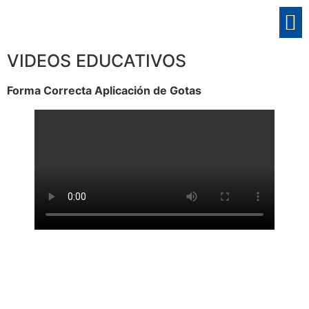
AGENDE SU CITA
SERVICIO AL CLIENTE
VIDEOS EDUCATIV
PREGUNTAS FRECUENTE
VIDEOS EDUCATIVOS
Forma Correcta Aplicación de Gotas