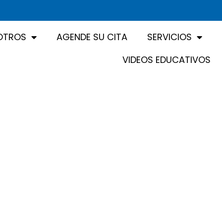
OTROS
AGENDE SU CITA
SERVICIOS
VIDEOS EDUCATIVOS